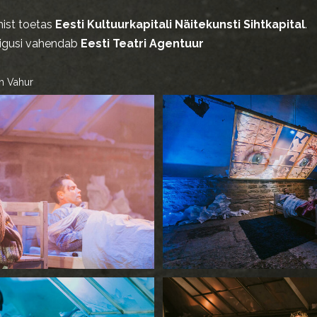
ist toetas
Eesti Kultuurkapitali Näitekunsti Sihtkapital
.
õigusi vahendab
Eesti Teatri Agentuur
m Vahur