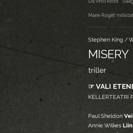
Da Vinci kood
Saag
Marie Rogêt’ mõista
Stephen King / 
MISERY
triller
☞ VALI ETEN
KELLERTEATRI 
Paul Sheldon
Vei
Annie Wilkes
Lii