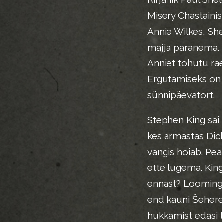
Misery Chastaini
Annie Wilkes, She
majja paranema. 
Anniet tohutu rae
Ergutamiseks on 
sünnipäevatort.
Stephen King sai 
kes armastas Dic
vangis hoiab. Pea
ette lugema. King
ennast? Looming 
end kauni Šehere
hukkamist edasi lu