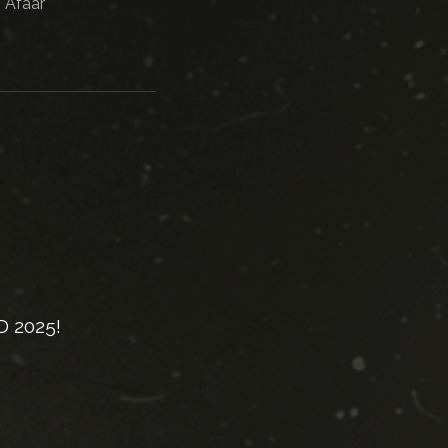
Afäär
 2025!