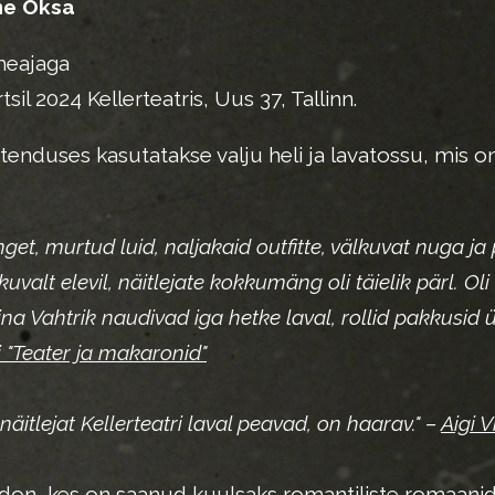
ne Oksa
aheajaga
sil 2024 Kellerteatris, Uus 37, Tallinn.
duses kasutatakse valju heli ja lavatossu, mis on
get, murtud luid, naljakaid outfitte, välkuvat nuga j
uvalt elevil, näitlejate kokkumäng oli täielik pärl. Oli 
ina Vahtrik naudivad iga hetke laval, rollid pakkusid ü
i "Teater ja makaronid"
näitlejat Kellerteatri laval peavad, on haarav." –
Aigi V
eldon, kes on saanud kuulsaks romantiliste romaan