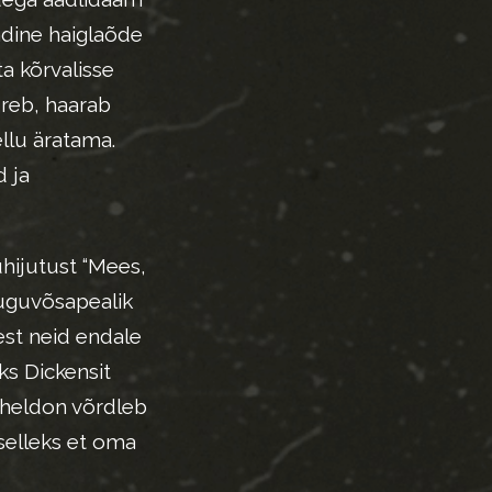
ndine haiglaõde
ta kõrvalisse
reb, haarab
ellu äratama.
d ja
̈hijutust “Mees,
suguvõsapealik
est neid endale
ks Dickensit
Sheldon võrdleb
selleks et oma