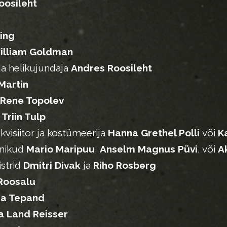
oosileht
ing
illiam Goldman
 ja helikujundaja
Andres Roosileht
Martin
Rene Topolev
a
Triin Tulp
kvisiitor ja kostümeerija
Hanna Grethel Polli
või
Ka
hnikud
Mario Maripuu
,
Anselm Magnus Püvi
, või
A
strid
Dmitri Divak
ja
Riho Rosberg
Roosalu
na Tepand
a Land Reisser