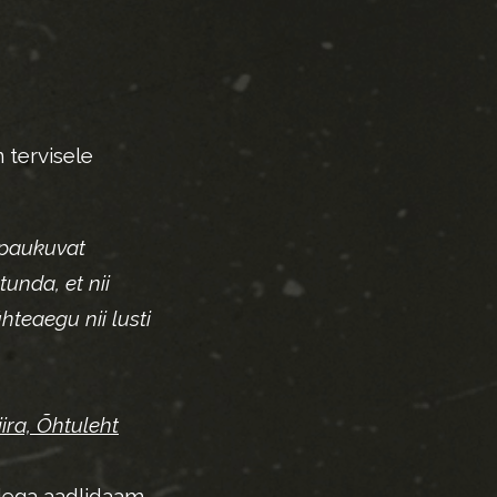
 tervisele
a paukuvat
tunda, et nii
hteaegu nii lusti
iira, Õhtuleht
idega aadlidaam