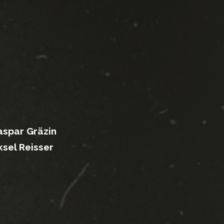
spar Gräzin
ksel Reisser