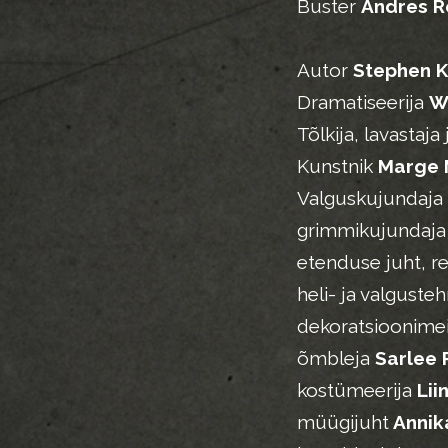
Buster
Andres R
Autor
Stephen K
Dramatiseerija
W
Tõlkija, lavastaja
Kunstnik
Marge 
Valguskujundaja
grimmikujundaj
etenduse juht, re
heli- ja valguste
dekoratsioonimei
õmbleja
Sarlee 
kostümeerija
Lii
müügijuht
Annik