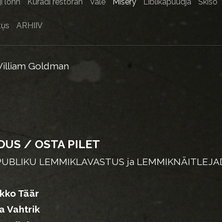
i lõhn
Kuradi restoran
Vale
Misery
Liblikapüüdja
Skiso
tus
ARHIIV
William Goldman
DUS / OSTA PILET
PUBLIKU LEMMIKLAVASTUS ja LEMMIKNÄITLEJAD
kko Täär
na Vahtrik