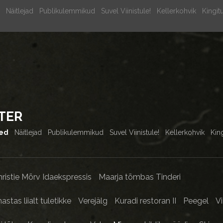
Näitlejad
Publikulemmikud
Suvel Viinistule!
Kellerkohvik
Kingit
TER
sed
Näitlejad
Publikulemmikud
Suvel Viinistule!
Kellerkohvik
Kin
ristie Mõrv Idaekspressis
Maarja tõmbas Tinderi
stas liialt tuletikke
Verejälg
Kuradi restoran II
Peegel
V