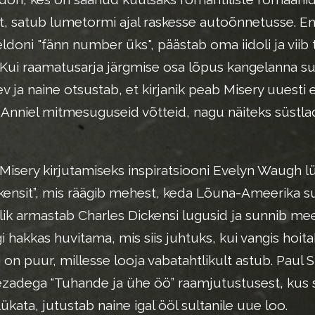
st, satub lumetormi ajal raskesse autoõnnetusse. E
ldoni "fänn number üks", päästab oma iidoli ja viib 
Kui raamatusarja järgmise osa lõpus kangelanna su
v ja naine otsustab, et kirjanik peab Misery uuesti 
Anniel mitmesuguseid võtteid, nagu näiteks süstla
Misery kirjutamiseks inspiratsiooni Evelyn Waugh lu
kensit”, mis räägib mehest, keda Lõuna-Ameerika 
lik armastab Charles Dickensi lugusid ja sunnib me
i hakkas huvitama, mis siis juhtuks, kui vangis hoita
on puur, millesse looja vabatahtlikult astub. Paul 
zadega “Tuhande ja ühe öö” raamjutustusest, kus 
̈kata, jutustab naine igal ööl sultanile uue loo.