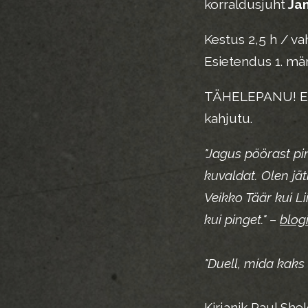
korraldusjuht
Ja
Kestus 2,5 h / v
Esietendus 1. märt
TÄHELEPANU! Eten
kahjutu.
"Jagus pöörast pin
kuvaldat. Olen jätk
Veikko Täär kui Li
kui pinget." –
blog
"Duell, mida kaks 
Kirjanik Paul Sh