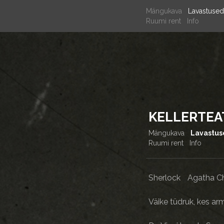
Mängukava
Lavastused
Ruumi rent
Info
KELLERTEA
Mängukava
Lavastu
Ruumi rent
Info
Sherlock
Agatha Ch
Väike tüdruk, kes arma