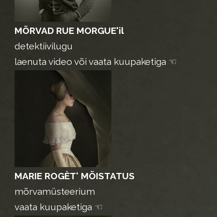
MÕRVAD RUE MORGUE'il
detektiivilugu
laenuta video või vaata kuupaketiga ☜
MARIE ROGÈT' MÕISTATUS
mõrvamüsteerium
vaata kuupaketiga ☜