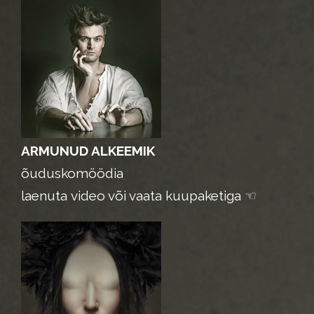
ARMUNUD ALKEEMIK
õuduskomöödia
laenuta video või vaata kuupaketiga
☜