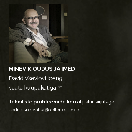
MINEVIK ÕUDUS JA IMED
David Vseviovi loeng
vaata kuupaketiga ☜
Tehniliste probleemide korral
palun kirjutage
aadressile:
vahur@kellerteater.ee