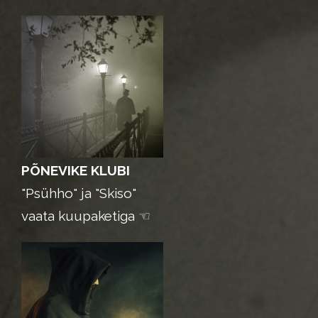
PÕNEVIKE KLUBI
"Psühho" ja "Skiso"
v
aata kuupaketiga
☜