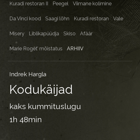
Kuradi restoran II
Peegel
Viimane kolimine
Da Vinci kood
Saagi lõhn
Kuradi restoran
Vale
Misery
Liblikapüüdja
Skiso
Afäär
Marie Rogêt’ mõistatus
ARHIIV
Indrek Hargla
Kodukäijad
kaks kummituslugu
1h 48min