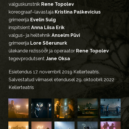
valguskunstnik
Rene Topolev
koreograaf–lavastaja
Kristina Paškevicius
grimeerija
Evelin Sulg
inspitsient
Anna Liisa Erik
valgus- ja helitehnik
Anselm Püvi
grimeerija
Lore Sõerunurk
ülekande režissöör ja operaator
Rene Topolev
tegevprodutsent
Jane Oksa
Esietendus 17. novembril 2019 Kellerteatris.
Salvestatud viimasel etendusel 29. oktoobril 2022
Kellerteatris