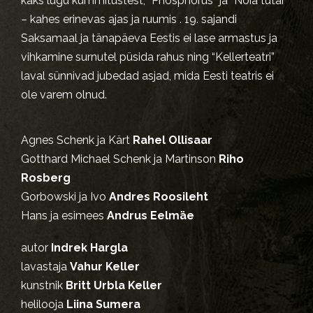
kaks lugu kummitustest, “Phosphorus” ja “Nõia tütar”
– kahes erinevas ajas ja ruumis . 19. sajandi
Saksamaal ja tänapäeva Eestis ei lase armastus ja
vihkamine surnutel püsida rahus ning “Kellerteatri”
laval sünnivad jubedad asjad, mida Eesti teatris ei
ole varem olnud.
Agnes Schenk ja Kärt
Rahel Ollisaar
Gotthard Michael Schenk ja Martinson
Riho
Rosberg
Gorbowski ja Ivo
Andres Roosileht
Hans ja esimees
Andrus Eelmäe
autor
Indrek Hargla
lavastaja
Vahur Keller
kunstnik
Britt Urbla Keller
helilooja
Liina Sumera